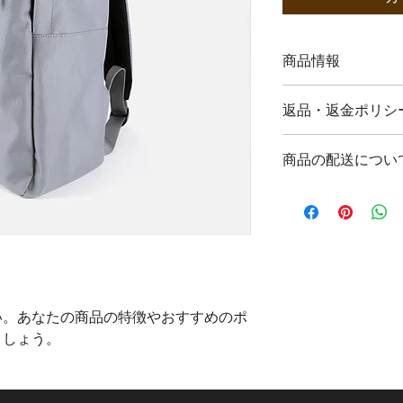
商品情報
商品の詳細を入力し
返品・返金ポリシ
明に加え、商品の特
しましょう。
返品・返金規約を入
商品の配送につい
だけなかった場合の
ましょう。規約の内
配送地域、料金、所
頼を獲得し、安心し
する情報を入力して
とで、お客様の信頼
ただけます。
い。あなたの商品の特徴やおすすめのポ
ましょう。