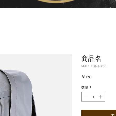
20
商品名
SKU： 21554345656
価
￥120
格
数量
*
カ